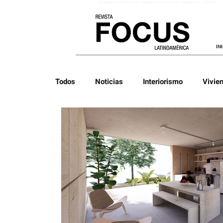
Arquitectura colombiana
, arquitectura mexicana, arquitectura y diseño
IN
Todos
Noticias
Interiorismo
Vivie
Biografías
Listas
Arquitectura Vi
Arquitectura Latina
Arquitectura Efíme