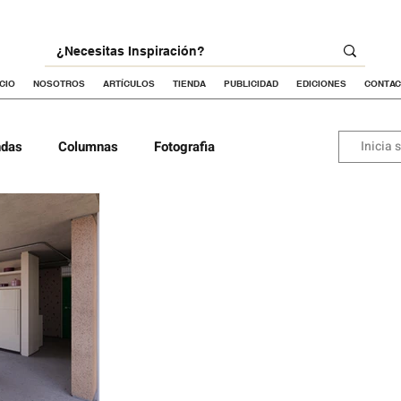
ICIO
NOSOTROS
ARTÍCULOS
TIENDA
PUBLICIDAD
EDICIONES
CONTA
ndas
Columnas
Fotografia
Inicia 
va
Proyectos Portada
ra
Urbanismo
Dibujo arquitectónico