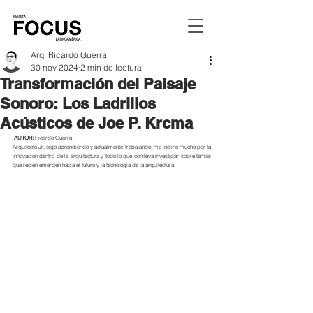
Arq. Ricardo Guerra
30 nov 2024
2 min de lectura
Transformación del Paisaje
Sonoro: Los Ladrillos
Acústicos de Joe P. Krcma
 AUTOR:
 Ricardo Guerra
Arquitecto Jr, sigo aprendiendo y actualmente trabajando; me inclino mucho por la 
innovación dentro de la arquitectura y todo lo que conlleva investigar sobre temas 
que recién emergen hacia el futuro y la tecnología de la arquitectura.