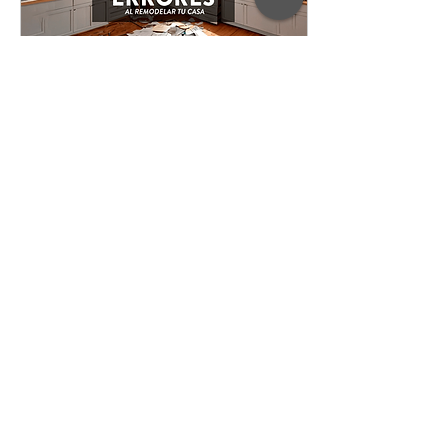
10 sept 2023
7 Errores al Remodelar tu
Casa | ¡Evita estos errores
al iniciar una reforma!
En este artículo, les hablaré
sobre esto, utilizando una crítica
constructiva y un toque de
humor negro para describir cómo
diferentes perfi
2833
24
Cargar más