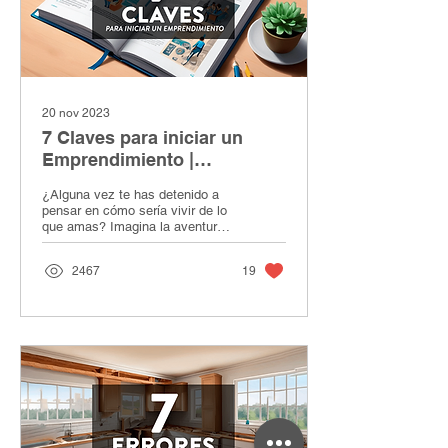
20 nov 2023
7 Claves para iniciar un
Emprendimiento |
Arquitecto Emprendedor:
¿Alguna vez te has detenido a
Cómo iniciar la aventura"
pensar en cómo sería vivir de lo
que amas? Imagina la aventura
de emprender, con altibajos y
desafíos en cada
2467
19