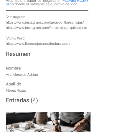
Arquitecto creador de hogares en 
FLORES ROJAS 
®
 en donde el habitante es el centro de todo.
💡Instagram:
https://www.instagram.com/gerardo_flores_rojas/
https://www.instagram.com/floresrojasarquitectura/
💡Sitio Web:
https://www.floresrojasarquitectura.com/
Resumen
Nombre
Arq. Gerardo Adrian
Apellido
Flores Rojas
Entradas
(4)