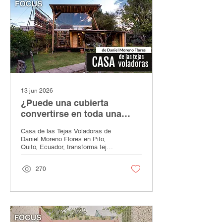
rajuela local que transforman la
estrechez en una experiencia
luminosa, íntima y
contemporánea.
13 jun 2026
¿Puede una cubierta
convertirse en toda una
casa? | Casa de las Tejas
Casa de las Tejas Voladoras de
Voladoras de Daniel Moreno
Daniel Moreno Flores en Pifo,
Flores
Quito, Ecuador, transforma tejas
recicladas y nuevas en una
envolvente ligera que funciona
270
como cubierta, muro, filtro y
atmósfera. Diseñada desde la
personalidad de su propietaria,
la vivienda se inserta entre
árboles, mira hacia la montaña y
convierte materiales
recuperados en una experiencia