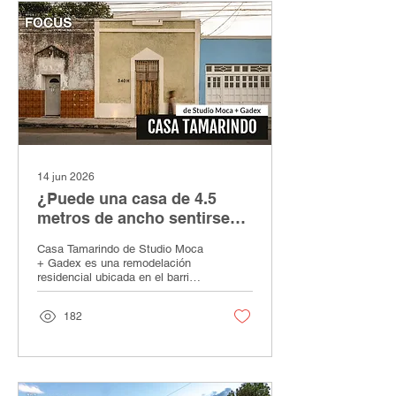
14 jun 2026
¿Puede una casa de 4.5
metros de ancho sentirse
amplia? | Casa Tamarindo
Casa Tamarindo de Studio Moca
de Studio Moca + Gadex
+ Gadex es una remodelación
residencial ubicada en el barrio
de Santiago, en Mérida,
Yucatán. Con apenas 4.5 metros
182
de ancho, la casa conserva su
fachada original y vigas de
madera, mientras introduce
jardines, ventilación cruzada,
chukum, piedra, madera, una
sala hundida y un muro de