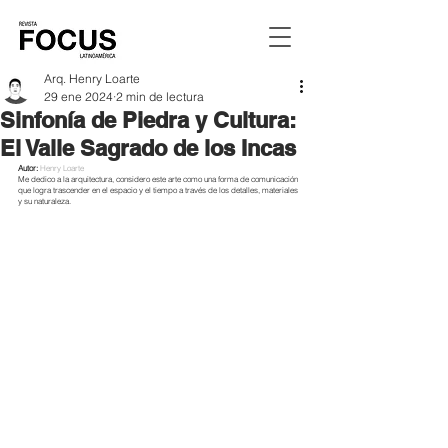
Arq. Henry Loarte
29 ene 2024
2 min de lectura
Sinfonía de Piedra y Cultura:
El Valle Sagrado de los Incas
Autor: 
Henry Loarte 
Me dedico a la arquitectura, considero este arte como una forma de comunicación 
que logra trascender en el espacio y el tiempo a través de los detalles, materiales 
y su naturaleza.