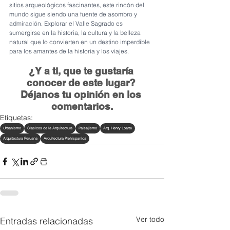
sitios arqueológicos fascinantes, este rincón del 
mundo sigue siendo una fuente de asombro y 
admiración. Explorar el Valle Sagrado es 
sumergirse en la historia, la cultura y la belleza 
natural que lo convierten en un destino imperdible 
para los amantes de la historia y los viajes.
¿Y a ti, que te gustaría 
conocer de este lugar? 
Déjanos tu opinión en los 
comentarios.
Etiquetas:
Urbanismo
Clasicos de la Arquitectura
Paisajismo
Arq. Henry Loarte
Arquitectura Peruana
Arquitectura Prehispanica
Ver todo
Entradas relacionadas