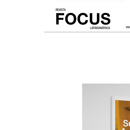
Arquitectura colombiana
, arquitectura mexicana, arquitectura y diseño
IN