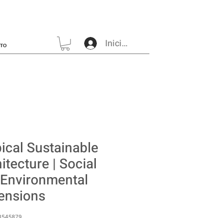
Iniciar sesión
CTO
ical Sustainable
itecture | Social
 Environmental
ensions
3545879