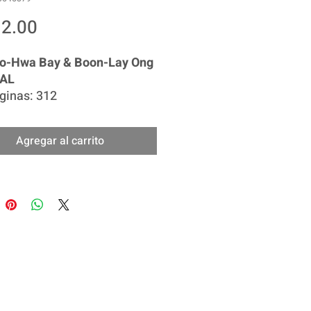
Precio
2.00
oo-Hwa Bay & Boon-Lay Ong
TAL
ginas: 312
: Inglés
a la
arquitectura sostenible
Agregar al carrito
mas tropicales
, abordando
iones sociales y
tales. Este libro combina
 y casos reales para mostrar
l diseño puede responder al
o y a las comunidades
. Ideal para arquitectos,
stas y estudiantes
sados en construir de forma
sable y consciente del