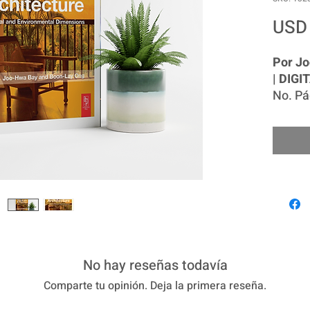
USD 
Por J
| DIGI
No. Pá
Idioma
Explor
en cli
dimens
ambien
teoría
cómo e
entorn
locales
urbani
No hay reseñas todavía
intere
Comparte tu opinión. Deja la primera reseña.
respon