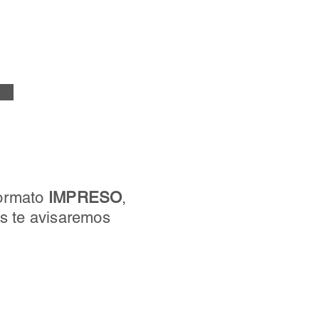
formato
IMPRESO
,
ros te avisaremos