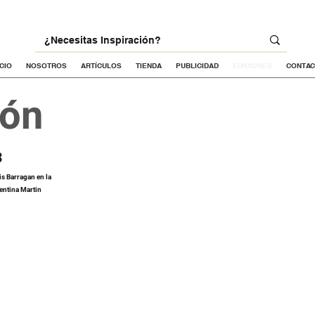
ICIO
NOSOTROS
ARTÍCULOS
TIENDA
PUBLICIDAD
EDICIONES
CONTA
ión
3
is Barragan en la
entina Martin