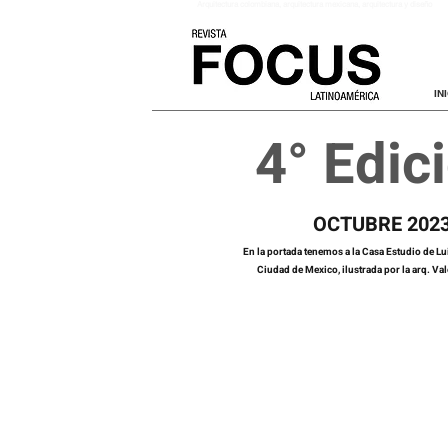
Arquitectura colombiana
, arquitectura mexicana, arquitectura y diseño
IN
4° Edic
OCT
UBRE 202
En la portada tenemos a la Casa Estudio de Lu
Ciudad de Mexico
, ilustrada por la
arq. Val