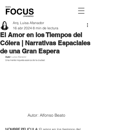
Arq. Luisa Afanador
16 abr 2024
8 min de lectura
El Amor en los Tiempos del
Cólera | Narrativas Espaciales
de una Gran Espera
Autor:
 Luisa Afanador
Una mente inquieta acerca de la ciudad.
Autor: Alfonso Beato
NOMBRE PELICULA: 
El amor en los tiempos del 