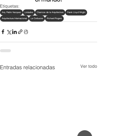
Etiquetas:
Arq. Pablo Vazquez
Listados
Clasicos de la Arquitectura
Frank Lloyd Wright
Arquitectura Internacional
Le Corbusier
Richard Rogers
Ver todo
Entradas relacionadas