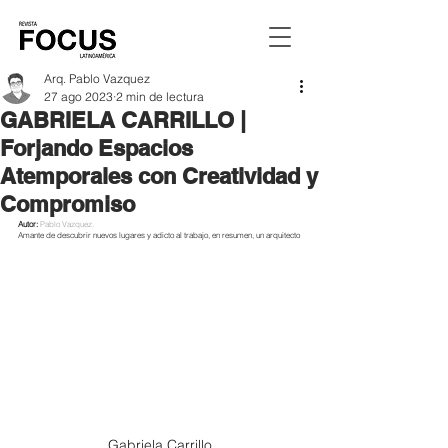
Arq. Pablo Vazquez
27 ago 2023
2 min de lectura
GABRIELA CARRILLO |
Forjando Espacios
Atemporales con Creatividad y
Compromiso
Autor: 
Pablo Vazquez.
Amante de descubrir nuevos lugares y adicto al trabajo, en resumen, un arquitecto
Gabriela Carrillo