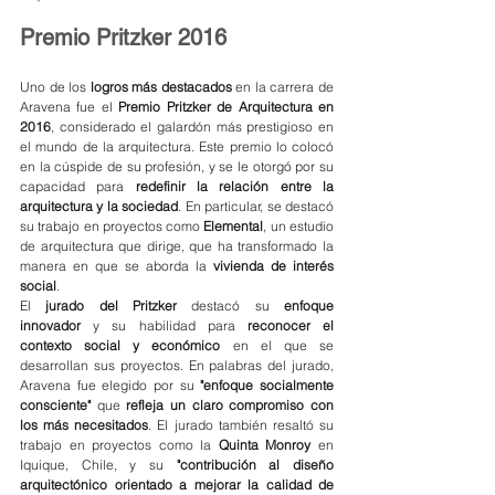
Premio Pritzker 2016
Uno de los 
logros más destacados
 en la carrera de 
Aravena fue el 
Premio Pritzker de Arquitectura en 
2016
, considerado el galardón más prestigioso en 
el mundo de la arquitectura. Este premio lo colocó 
en la cúspide de su profesión, y se le otorgó por su 
capacidad para 
redefinir la relación entre la 
arquitectura y la sociedad
. En particular, se destacó 
su trabajo en proyectos como 
Elemental
, un estudio 
de arquitectura que dirige, que ha transformado la 
manera en que se aborda la 
vivienda de interés 
social
.
El 
jurado del Pritzker
 destacó su 
enfoque 
innovador
 y su habilidad para 
reconocer el 
contexto social y económico
 en el que se 
desarrollan sus proyectos. En palabras del jurado, 
Aravena fue elegido por su 
"enfoque socialmente 
consciente"
 que 
refleja un claro compromiso con 
los más necesitados
. El jurado también resaltó su 
trabajo en proyectos como la 
Quinta Monroy
 en 
Iquique, Chile, y su 
"contribución al diseño 
arquitectónico orientado a mejorar la calidad de 