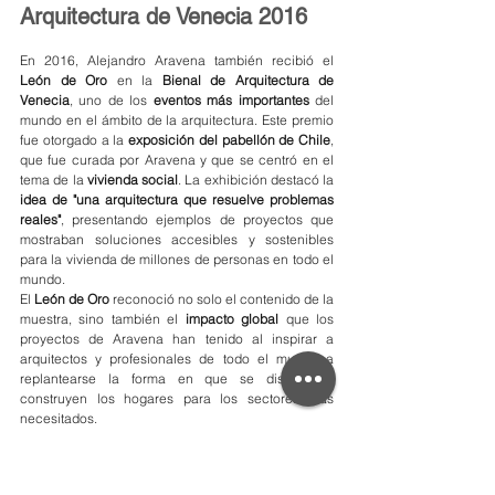
Arquitectura de Venecia 2016
En 2016, Alejandro Aravena también recibió el 
León de Oro
 en la 
Bienal de Arquitectura de 
Venecia
, uno de los 
eventos más importantes
 del 
mundo en el ámbito de la arquitectura. Este premio 
fue otorgado a la 
exposición del pabellón de Chile
, 
que fue curada por Aravena y que se centró en el 
tema de la 
vivienda social
. La exhibición destacó la 
idea de "una arquitectura que resuelve problemas 
reales"
, presentando ejemplos de proyectos que 
mostraban soluciones accesibles y sostenibles 
para la vivienda de millones de personas en todo el 
mundo.
El 
León de Oro
 reconoció no solo el contenido de la 
muestra, sino también el 
impacto global
 que los 
proyectos de Aravena han tenido al inspirar a 
arquitectos y profesionales de todo el mundo a 
replantearse la forma en que se diseñan y 
construyen los hogares para los sectores más 
necesitados.
Premio Prince Claus de los 
Países Bajos (2017)