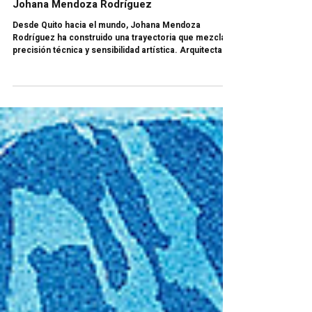
Cuando la arquitectura se convierte en
relato | El universo visual de la arquitecta
Johana Mendoza Rodríguez
Desde Quito hacia el mundo, Johana Mendoza
Rodríguez ha construido una trayectoria que mezcla
precisión técnica y sensibilidad artística. Arquitecta de
formación e ilustradora por vocación, su obra
transforma edificios en relatos visuales: escenas que
respiran, que evocan memoria y que invitan a soñar.
Su estilo ha capturado la atención internacional
gracias a una propuesta que no se queda en lo
académico