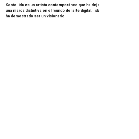
Arq. Pablo Vazquez
16 nov 2023
2 min de lectura
KENTO IIDA | Maestro del Color en la
Ilustración
Kento Iida es un artista contemporáneo que ha dejado
una marca distintiva en el mundo del arte digital. Iida
ha demostrado ser un visionario