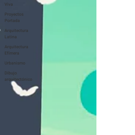
Viva
Proyectos
Portada
Arquitectura
Latina
Arquitectura
Efímera
Urbanismo
Dibujo
arquitectónico