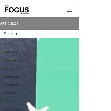
ARTÍCULOS
Todos
Todos
Noticias
Interiorismo
Viviendas
Columnas
Fotografia
Biografías
Listas
Arquitectura