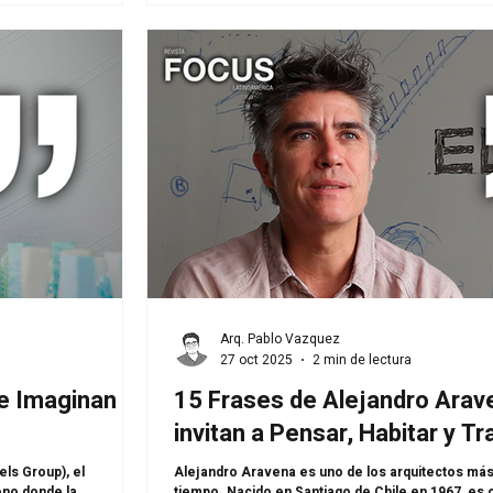
Arq. Pablo Vazquez
27 oct 2025
2 min de lectura
e Imaginan el
15 Frases de Alejandro Arav
invitan a Pensar, Habitar y T
els Group), el
Alejandro Aravena es uno de los arquitectos más
reno donde la
tiempo. Nacido en Santiago de Chile en 1967, es