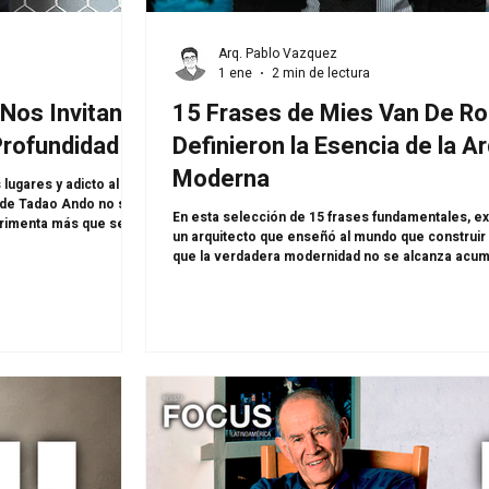
Arq. Pablo Vazquez
1 ene
2 min de lectura
Nos Invitan a
15 Frases de Mies Van De R
 Profundidad
Definieron la Esencia de la A
Moderna
a de Tadao Ando no se
En esta selección de 15 frases fundamentales, e
erimenta más que se
un arquitecto que enseñó al mundo que construir 
ío se convierten en
que la verdadera modernidad no se alcanza acum
cta, disciplinado y
entendiendo lo esencial...
ruido una obra que
n mun