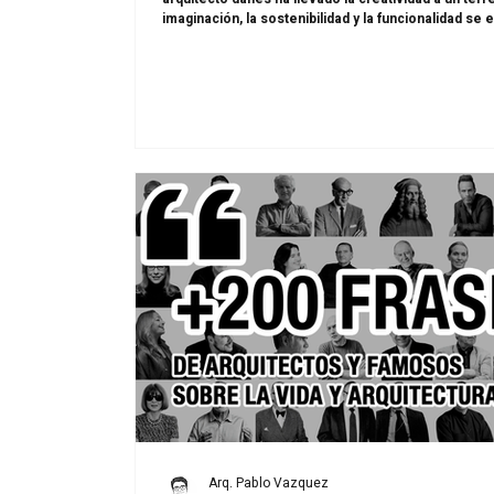
imaginación, la sostenibilidad y la funcionalidad se
optimismo radical. Estas frases recogen parte de 
mirada hacia el futuro, hacia la posibilidad de cons
humanas, sostenibles y llenas de imaginación.
Arq. Pablo Vazquez