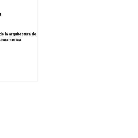
e
e la arquitectura de lujo
atinoamérica