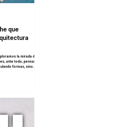
ohe que
rquitectura
xploramos la mirada de
es, ante todo, pensar; y
ulando formas, sino