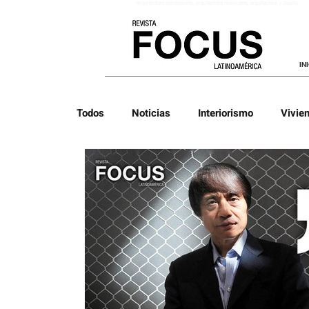
Arquitectura colombiana
, arquitectura mexicana, arquitectura y diseño
IN
Todos
Noticias
Interiorismo
Vivie
Biografías
Listas
Arquitectura Vi
Arquitectura Latina
Arquitectura Efíme