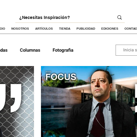
ICIO
NOSOTROS
ARTÍCULOS
TIENDA
PUBLICIDAD
EDICIONES
CONTA
ndas
Columnas
Fotografia
Inicia 
va
Proyectos Portada
ra
Urbanismo
Dibujo arquitectónico