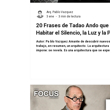
Arq. Pablo Vazquez
3 ene
3 min de lectura
20 Frases de Tadao Ando que 
Habitar el Silencio, la Luz y la
Autor: Pa blo Vazquez Amante de descubrir nuevos lugares y adicto al
trabajo, en resumen, un arquitecto. La arquitectur
impone: se revela. Es una arquitectura que se exp
observa, donde el concreto, la luz, el agua y el vac
herramientas para provocar introspección. Autodida
profundamente sensible al contexto, Ando ha const
trasciende lo material para tocar lo espiritual. En u