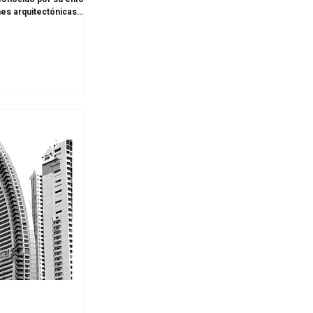
nes arquitectónicas
ontinuación, te
oras y profundas