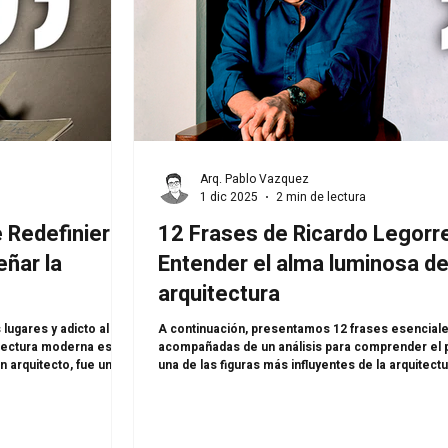
Arq. Pablo Vazquez
1 dic 2025
2 min de lectura
e Redefinieron
12 Frases de Ricardo Legorr
eñar la
Entender el alma luminosa de
arquitectura
A continuación, presentamos 12 frases esenciale
itectura moderna es,
acompañadas de un análisis para comprender el 
 arquitecto, fue un
una de las figuras más influyentes de la arquitect
 herramienta para
Ricardo Legorreta logró algo más profundo: cons
ón del ser humano con su
transformó la arquitectura mexicana en un lengua
iaron la nostalgia
espiritual, donde la luz, el color y el silencio co
i