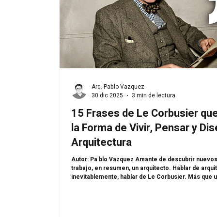
Arq. Pablo Vazquez
30 dic 2025
3 min de lectura
15 Frases de Le Corbusier qu
la Forma de Vivir, Pensar y Dis
Arquitectura
Autor: Pa blo Vazquez Amante de descubrir nuevos lugares y adicto al
trabajo, en resumen, un arquitecto. Hablar de arqu
inevitablemente, hablar de Le Corbusier. Más que un
pensador radical que entendió el diseño como una
transformar la vida cotidiana, la ciudad y la relaci
tiempo. Sus ideas rompieron con la tradición, desaf
histórica y propusieron una arquitectura directa, rac