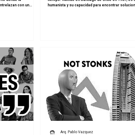
 entrelazan con un
humanista y su capacidad para encontrar solucio
su pensamiento: una
simples, eficientes y profundamente sociales. A c
truir ciudades más
compartimos algunas de sus frases más inspirad
Arq. Pablo Vazquez