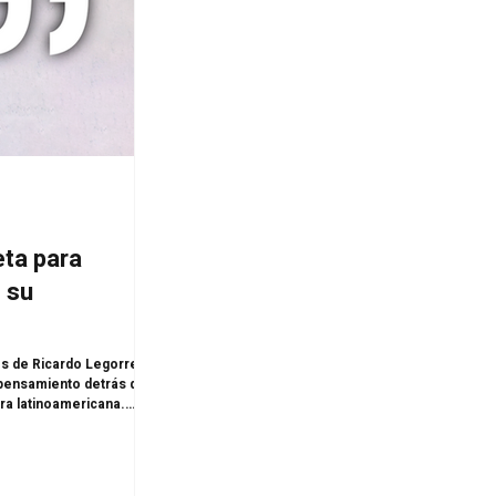
eta para
 su
s de Ricardo Legorreta,
pensamiento detrás de
ura latinoamericana.
truir emociones. Su obra
je vibrante, humano y
nviven como protagonistas.