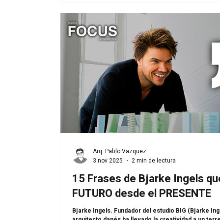
Arq. Pablo Vazquez
3 nov 2025
2 min de lectura
15 Frases de Bjarke Ingels qu
FUTURO desde el PRESENTE
Bjarke Ingels. Fundador del estudio BIG (Bjarke Ing
arquitecto danés ha llevado la creatividad a un ter