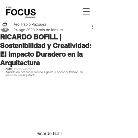
Arq. Pablo Vazquez
24 ago 2023
2 min de lectura
RICARDO BOFILL |
Sostenibilidad y Creatividad:
El Impacto Duradero en la
Arquitectura
Autor: 
Pablo Vazquez.
Amante de descubrir nuevos lugares y adicto al trabajo, en 
resumen, un arquitecto
Ricardo Bofill