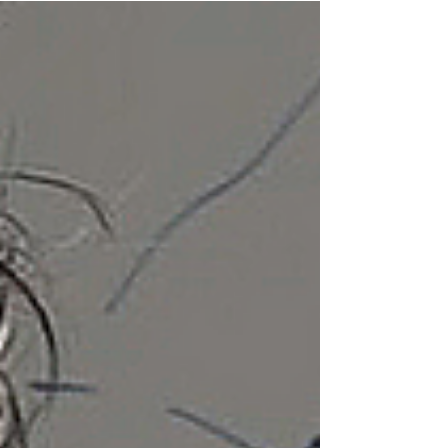
del edificio E_RC de MAPAA
El proyecto E_RC, diseñado por la oficina MAPAA,
consiste en la remodelación de un edificio de 600 m².
ubicado en la comuna de Providencia, en Santiago de
Chile. El inmueble había permanecido abandonado
durante más de treinta años, lo que lo había
convertido en una estructura de desuso en pleno
centro de la ciudad. La intervención planteó un
desafío arquitectónico y urbano: como recuperar un
volumen obsoleto y transformarlo en un edificio
contemporáneo de vivienda