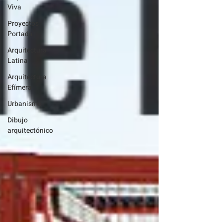
Viva
Proyectos
Portada
Arquitectura
Latina
Arquitectura
Efímera
Urbanismo
Dibujo
arquitectónico