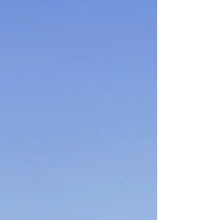
invitan a Pensar, Habitar y Transformar
Alejandro Aravena es uno de los arquitectos más
influyentes de nuestro tiempo. Nacido en Santiago de
Chile en 1967, es conocido por su enfoque humanista
y su capacidad para encontrar soluciones
arquitectónicas simples, eficientes y profundamente
sociales. A continuación, te compartimos algunas de
sus frases más inspiradoras y profundas