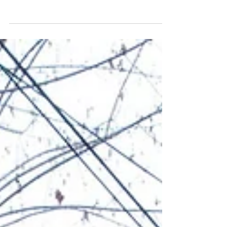
Bicentenario de la Infancia de ELEMENTAL
El Parque Bicentenario de la Infancia, diseñado por el
estudio ELEMENTAL liderado por Alejandro Aravena,
es uno de esos casos. Ubicado en la ladera del Cerro
San Cristóbal, dentro del Parque Metropolitano de
Santiago de Chile, este proyecto transforma el
espacio público en un verdadero territorio de
descubrimiento para niños y familias. Más que un
parque infantil, es una invitación a explorar el paisaje,
interactuar con la topografía y experimentar la ciudad
desde otra es