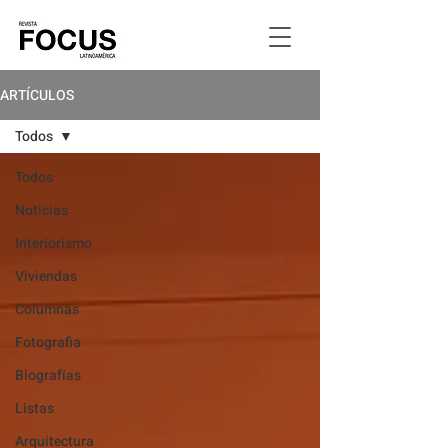
ARTÍCULOS
Todos
Todos
Noticias
Interiorismo
Viviendas
Columnas
Fotografia
Biografías
Listas
Arquitectura