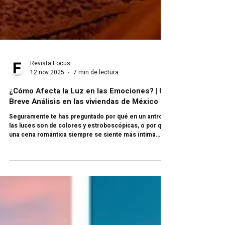
Revista Focus
12 nov 2025
7 min de lectura
¿Cómo Afecta la Luz en las Emociones? | Un
Breve Análisis en las viviendas de México
Seguramente te has preguntado por qué en un antro
las luces son de colores y estroboscópicas, o por qué
una cena romántica siempre se siente más íntima
cuando está iluminada sólo por velas. La respuesta no
está únicamente en la decoración o en la música, sino
en la luz misma. La iluminación tiene el poder de
cambiar cómo percibimos los espacios y, sobre todo,
cómo nos sentimos en ellos. En este artículo te