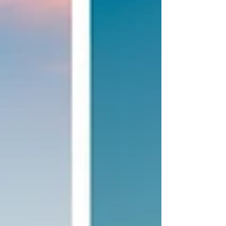
contaré cuáles son los factores que influyen en estas
percepciones.