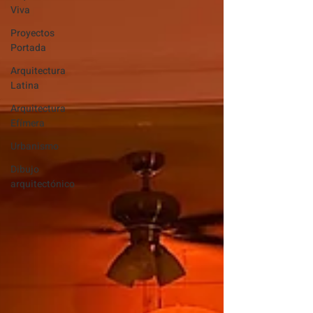
Viva
Proyectos
Portada
Arquitectura
Latina
Arquitectura
Efímera
Urbanismo
Dibujo
arquitectónico