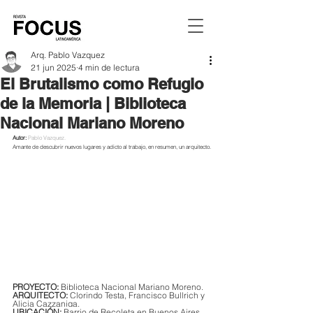
Arq. Pablo Vazquez
21 jun 2025
4 min de lectura
El Brutalismo como Refugio
de la Memoria | Biblioteca
Nacional Mariano Moreno
Autor:
Pablo Vazquez.
Amante de descubrir nuevos lugares y adicto al trabajo, en resumen, un arquitecto.
PROYECTO:
 Biblioteca Nacional Mariano Moreno.
ARQUITECTO: 
Clorindo Testa, Francisco Bullrich y 
Alicia Cazzaniga.
UBICACIÓN: 
Barrio de Recoleta en Buenos Aires.