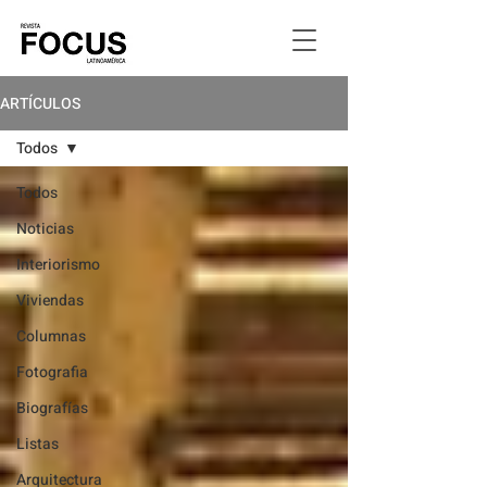
ARTÍCULOS
Todos
Todos
Noticias
Interiorismo
Viviendas
Columnas
Fotografia
Biografías
Listas
Arquitectura