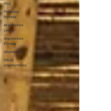
Viva
Proyectos
Portada
Arquitectura
Latina
Arquitectura
Efímera
Urbanismo
Dibujo
arquitectónico