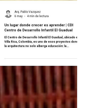
Arq. Pablo Vazquez
6 may
4 min de lectura
Un lugar donde crecer es aprender | CDI
Centro de Desarrollo Infantil El Guadual
El Centro de Desarrollo Infantil El Guadual, ubicado en
Villa Rica, Colombia, es uno de esos proyectos donde
la arquitectura no solo alberga educación: la
construye. ¿Puede un edificio enseñar antes incluso
de que alguien entre a un aula? Cuando pensamos en
espacios para la infancia, muchas veces imaginamos
aulas, juegos o mobiliario colorido. Pero hay
proyectos que van más allá y entienden que el
aprendizaje no comienza en un pizarrón, sino en cada
recorrido, en cada deci